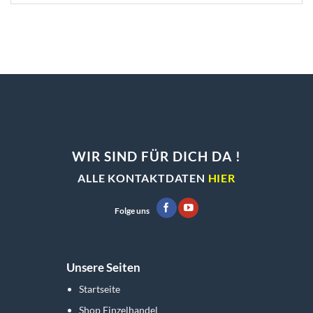
mehrere
auf.
Varianten
Die
auf.
Optionen
Die
können
Optionen
auf
können
der
auf
Produktseite
der
gewählt
Produktseite
werden
gewählt
werden
WIR SIND FÜR DICH DA !
ALLE KONTAKTDATEN
HIER
Folge uns
Unsere Seiten
Startseite
Shop Einzelhandel