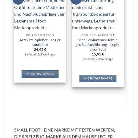
Wunschliste
Wunschliste
hinzufügen
hinzufügen
ROLLENSPIELZEUG
GESELLSCHAFTSSPIELE
Arztkittel Spielset – Legler
Vier Gewinnt aus Holz in
small foot
großer Ausführung – Legler
small foot
24,95
€
15,95
€
Sp
Lieferzeit: 2-3 Werktage
in
Lieferzeit: 2-3 Werktage
IN DEN WARENKORB
IN DEN WARENKORB
SMALL FOOT - EINE MARKE MIT FESTEN WERTEN,
DIE SPIELZEUG-MARKE AUS DEM HAUSE LEGLER