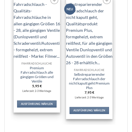
Zur
Zur
NEU
NEU
Wunschliste
Wunschliste
hinzufügen
hinzufügen
Premi
Fahrr
FAHRRADSCHLÄUCHE
P
Premium
FAHRRADSCHLÄUCHE
Re
Fahrradschlauch alle
Selbstreparierender
gängigen Größen und
Fahrradschlauch der
Ventile
Lie
nicht kaputt geht Premium
5,95
€
Plus
Lieferzeit: 2-3 Werktage
7,95
€
Lieferzeit: 2-3 Werktage
IN
AUSFÜHRUNG WÄHLEN
Dieses
AUSFÜHRUNG WÄHLEN
Produkt
Dieses
weist
Produkt
mehrere
weist
Varianten