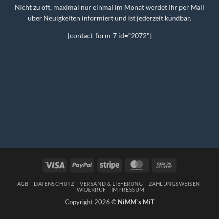
Nicht zu oft, maximal nur einmal im Monat werdet Ihr per Mail
über Neuigkeiten informiert und ist jederzeit kündbar.
[contact-form-7 id="2072"]
Visa
PayPal
Stripe
MasterCard
Cash
On
Delivery
AGB
DATENSCHUTZ
VERSAND & LIEFERUNG
ZAHLUNGSWEISEN
WIDERRUF
IMPRESSUM
Copyright 2026 ©
NiMM`s MiT