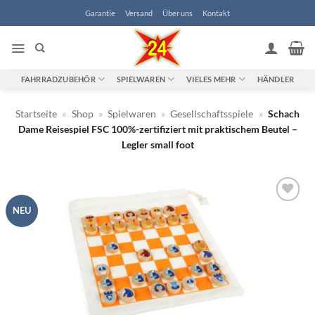
Zum
Garantie
Versand
Über uns
Kontakt
Inhalt
springen
FAHRRADZUBEHÖR
SPIELWAREN
VIELES MEHR
HÄNDLER
Startseite
»
Shop
»
Spielwaren
»
Gesellschaftsspiele
»
Schach
Dame Reisespiel FSC 100%-zertifiziert mit praktischem Beutel –
Legler small foot
NEU
Zur
Wunschliste
hinzufügen