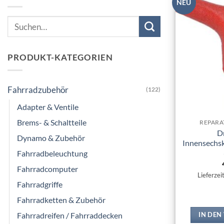
NEU
Suchen
nach:
PRODUKT-KATEGORIEN
Fahrradzubehör
(122)
Adapter & Ventile
Brems- & Schaltteile
REPARA
D
Dynamo & Zubehör
Innensechsk
Fahrradbeleuchtung
Fahrradcomputer
Lieferzei
Fahrradgriffe
Fahrradketten & Zubehör
Fahrradreifen / Fahrraddecken
IN DE