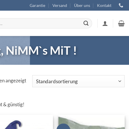
Garantie
Versand
Über uns
Kontakt
g, NiMM`s MiT !
en angezeigt
ut & günstig!