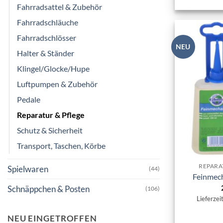
Fahrradsattel & Zubehör
Fahrradschläuche
Fahrradschlösser
NEU
Halter & Ständer
Klingel/Glocke/Hupe
Luftpumpen & Zubehör
Pedale
Reparatur & Pflege
Schutz & Sicherheit
Transport, Taschen, Körbe
REPARA
Spielwaren
(44)
Feinmech
Schnäppchen & Posten
(106)
Lieferzei
NEU EINGETROFFEN