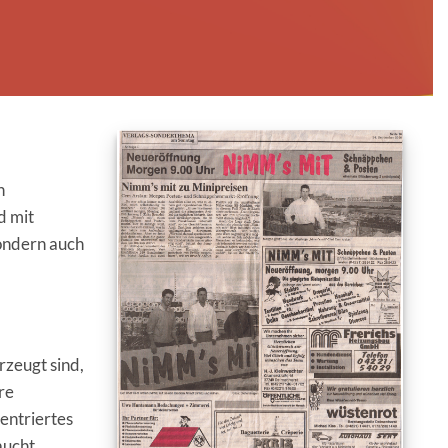
n
d mit
sondern auch
rzeugt sind,
re
zentriertes
aucht