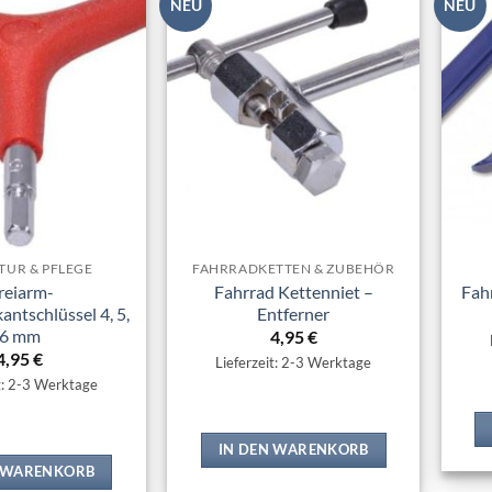
NEU
NEU
Zur
Zur
Wunschliste
Wunschliste
hinzufügen
hinzufügen
TUR & PFLEGE
FAHRRADKETTEN & ZUBEHÖR
reiarm-
Fahrrad Kettenniet –
Fah
antschlüssel 4, 5,
Entferner
6 mm
4,95
€
4,95
€
Lieferzeit: 2-3 Werktage
t: 2-3 Werktage
IN DEN WARENKORB
N WARENKORB