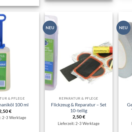
NEU
NEU
Zur
Zur
Wunschliste
Wunschliste
hinzufügen
hinzufügen
TUR & PFLEGE
REPARATUR & PFLEGE
Flickzeug & Reparatur – Set
Ge
aniköl 100 ml
10-teilig
2,50
€
2,50
€
t: 2-3 Werktage
Lieferzeit: 2-3 Werktage