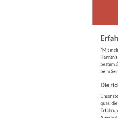
Erfa
"Mit mei
Kenntniss
bestem G
beim Serv
Die ri
Unser ste
quasi di
Erfahrung
Angebot 