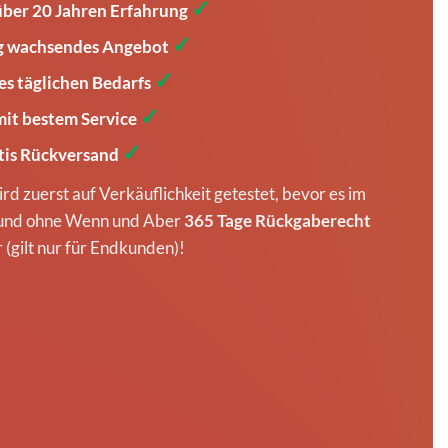
✓
über 20 Jahren Erfahrung
✓
ig wachsendes Angebot
✓
des täglichen Bedarfs
✓
 mit bestem Service
✓
atis Rückversand
ird zuerst auf Verkäuflichkeit getestet, bevor es im
 und ohne Wenn und Aber
365 Tage Rückgaberecht
(gilt nur für Endkunden)!