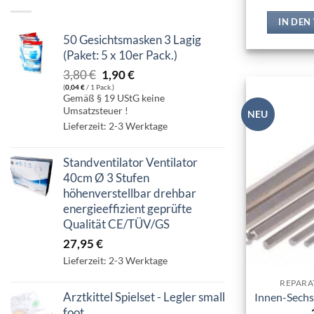
IN DE
50 Gesichtsmasken 3 Lagig
(Paket: 5 x 10er Pack.)
Ursprünglicher
Aktueller
3,80
€
1,90
€
(
0,04
€
/ 1 Pack.)
Preis
Preis
Gemäß § 19 UStG keine
war:
ist:
Umsatzsteuer !
NEU
3,80 €
1,90 €.
Lieferzeit: 2-3 Werktage
Standventilator Ventilator
40cm Ø 3 Stufen
höhenverstellbar drehbar
energieeffizient geprüfte
Qualität CE/TÜV/GS
27,95
€
Lieferzeit: 2-3 Werktage
REPARA
Arztkittel Spielset - Legler small
Innen-Sechs
foot