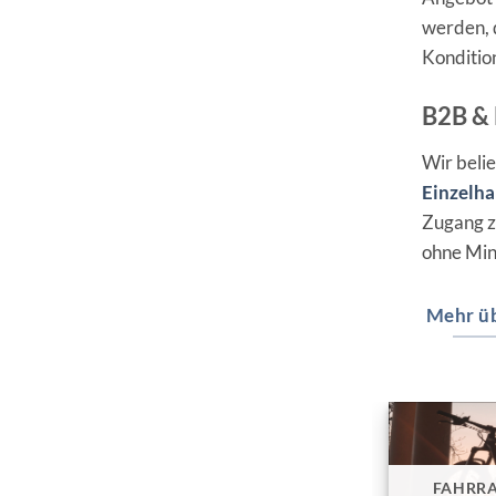
werden, q
Konditio
B2B & 
Wir beli
Einzelha
Zugang z
ohne Min
Mehr üb
FAHRR