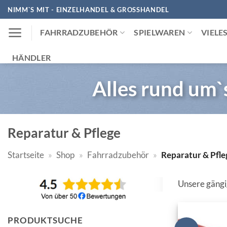
Zum
NIMM`S MIT - EINZELHANDEL & GROSSHANDEL
Inhalt
FAHRRADZUBEHÖR
SPIELWAREN
VIELE
springen
HÄNDLER
Alles rund um`
Reparatur & Pflege
Startseite
»
Shop
»
Fahrradzubehör
»
Reparatur & Pfle
Unsere gängi
PRODUKTSUCHE