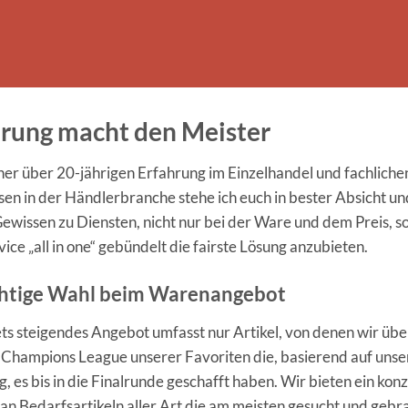
hrung macht den Meister
ner über 20-jährigen Erfahrung im Einzelhandel und fachliche
en in der Händlerbranche stehe ich euch in bester Absicht un
ewissen zu Diensten, nicht nur bei der Ware und dem Preis, 
ice „all in one“ gebündelt die fairste Lösung anzubieten.
chtige Wahl beim Warenangebot
ts steigendes Angebot umfasst nur Artikel, von denen wir übe
e Champions League unserer Favoriten die, basierend auf unse
, es bis in die Finalrunde geschafft haben. Wir bieten ein kon
an Bedarfsartikeln aller Art die am meisten gesucht und gebr