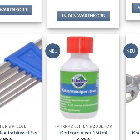
N WARENKORB
IN DEN WARENKORB
NEU
NEU
Zur
Zur
Wunschliste
Wunschliste
hinzufügen
hinzufügen
TUR & PFLEGE
FAHRRADKETTEN & ZUBEHÖR
kantschlüssel-Set
Kettenreiniger 150 ml
Kno
2,95
€
4,95
€