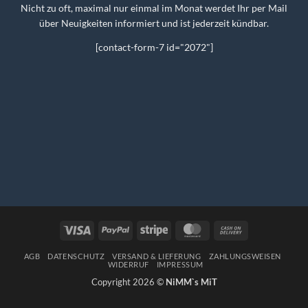
Nicht zu oft, maximal nur einmal im Monat werdet Ihr per Mail
über Neuigkeiten informiert und ist jederzeit kündbar.
[contact-form-7 id="2072"]
Visa
PayPal
Stripe
MasterCard
Cash
On
Delivery
AGB
DATENSCHUTZ
VERSAND & LIEFERUNG
ZAHLUNGSWEISEN
WIDERRUF
IMPRESSUM
Copyright 2026 ©
NiMM`s MiT