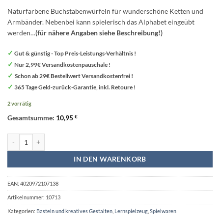
Naturfarbene Buchstabenwürfeln für wunderschöne Ketten und
Armbänder. Nebenbei kann spielerisch das Alphabet eingeübt
werden…
(für nähere Angaben siehe Beschreibung!)
✓
Gut & günstig - Top Preis-Leistungs-Verhältnis !
✓
Nur 2,99€ Versandkostenpauschale !
✓
Schon ab 29€ Bestellwert Versandkostenfrei !
✓
365 Tage Geld-zurück-Garantie, inkl. Retoure !
2 vorrätig
Gesamtsumme:
10,95
€
Buchstabenketten Buchstabenwürfel aus Holz Bastelset 300 Stück - Legle
IN DEN WARENKORB
EAN:
4020972107138
Artikelnummer:
10713
Kategorien:
Basteln und kreatives Gestalten
,
Lernspielzeug
,
Spielwaren