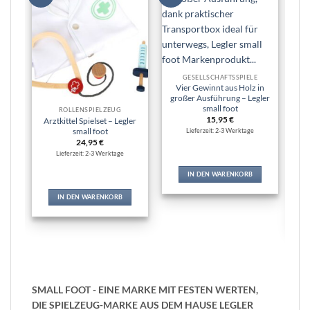
Wunschliste
Wunschliste
hinzufügen
hinzufügen
GESELLSCHAFTSSPIELE
Vier Gewinnt aus Holz in
großer Ausführung – Legler
small foot
ROLLENSPIELZEUG
15,95
€
Arztkittel Spielset – Legler
Sp
small foot
in
Lieferzeit: 2-3 Werktage
24,95
€
Lieferzeit: 2-3 Werktage
IN DEN WARENKORB
IN DEN WARENKORB
SMALL FOOT - EINE MARKE MIT FESTEN WERTEN,
DIE SPIELZEUG-MARKE AUS DEM HAUSE LEGLER