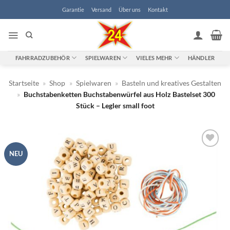
Zum
Garantie
Versand
Über uns
Kontakt
Inhalt
springen
FAHRRADZUBEHÖR
SPIELWAREN
VIELES MEHR
HÄNDLER
Startseite
»
Shop
»
Spielwaren
»
Basteln und kreatives Gestalten
»
Buchstabenketten Buchstabenwürfel aus Holz Bastelset 300
Stück – Legler small foot
NEU
Zur
Wunschliste
hinzufügen