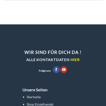
auf.
Varianten
Die
auf.
Optionen
Die
können
Optionen
auf
können
der
auf
Produktseite
der
gewählt
Produktseite
werden
gewählt
werden
WIR SIND FÜR DICH DA !
ALLE KONTAKTDATEN
HIER
Folge uns
Unsere Seiten
Startseite
Shop Einzelhandel