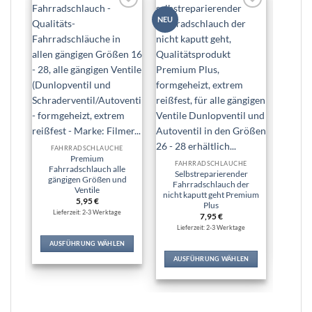
Zur
Zur
NEU
NEU
Wunschliste
Wunschliste
hinzufügen
hinzufügen
Premi
Fahrr
FAHRRADSCHLÄUCHE
P
Premium
FAHRRADSCHLÄUCHE
Re
Fahrradschlauch alle
Selbstreparierender
gängigen Größen und
Fahrradschlauch der
Ventile
Lie
nicht kaputt geht Premium
5,95
€
Plus
Lieferzeit: 2-3 Werktage
7,95
€
Lieferzeit: 2-3 Werktage
IN
AUSFÜHRUNG WÄHLEN
Dieses
AUSFÜHRUNG WÄHLEN
Produkt
Dieses
weist
Produkt
mehrere
weist
Varianten
mehrere