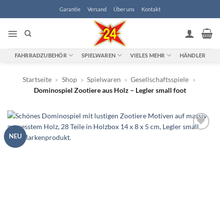
Zum
Garantie
Versand
Über uns
Kontakt
Inhalt
springen
FAHRRADZUBEHÖR
SPIELWAREN
VIELES MEHR
HÄNDLER
Startseite
»
Shop
»
Spielwaren
»
Gesellschaftsspiele
»
Dominospiel Zootiere aus Holz – Legler small foot
NEU
Zur
Wunschliste
hinzufügen