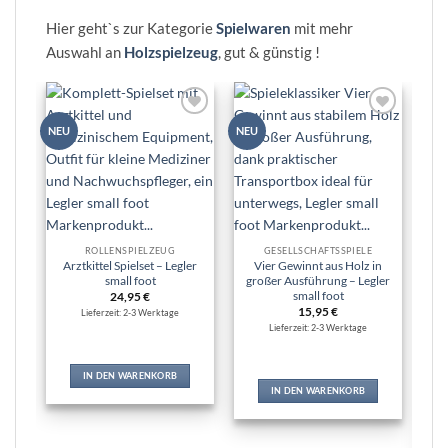
Hier geht`s zur Kategorie
Spielwaren
mit mehr
Auswahl an
Holzspielzeug
, gut & günstig !
Zur
Zur
NEU
NEU
NEU
Wunschliste
Wunschliste
hinzufügen
hinzufügen
ROLLENSPIELZEUG
GESELLSCHAFTSSPIELE
Arztkittel Spielset – Legler
Vier Gewinnt aus Holz in
small foot
großer Ausführung – Legler
small foot
24,95
€
15,95
€
Sp
Lieferzeit: 2-3 Werktage
in
Lieferzeit: 2-3 Werktage
IN DEN WARENKORB
IN DEN WARENKORB