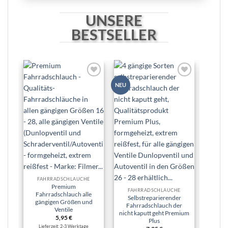
UNSERE
BESTSELLER
Zur
Zur
NEU
NEU
Wunschliste
Wunschliste
hinzufügen
hinzufügen
Premi
Fahrr
FAHRRADSCHLÄUCHE
P
Premium
FAHRRADSCHLÄUCHE
Re
Fahrradschlauch alle
Selbstreparierender
gängigen Größen und
Fahrradschlauch der
Ventile
Lie
nicht kaputt geht Premium
5,95
€
Plus
Lieferzeit: 2-3 Werktage