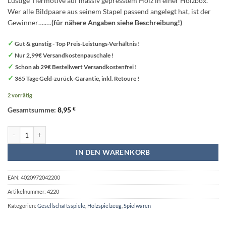
Lustige Tiermotive auf massiv gepresstem Holz in einer Holzbox.
Wer alle Bildpaare aus seinem Stapel passend angelegt hat, ist der
Gewinner…..
…
(für nähere Angaben siehe Beschreibung!)
✓
Gut & günstig - Top Preis-Leistungs-Verhältnis !
✓
Nur 2,99€ Versandkostenpauschale !
✓
Schon ab 29€ Bestellwert Versandkostenfrei !
✓
365 Tage Geld-zurück-Garantie, inkl. Retoure !
2 vorrätig
Gesamtsumme:
8,95
€
Dominospiel Zootiere aus Holz - Legler small foot Menge
IN DEN WARENKORB
EAN:
4020972042200
Artikelnummer:
4220
Kategorien:
Gesellschaftsspiele
,
Holzspielzeug
,
Spielwaren