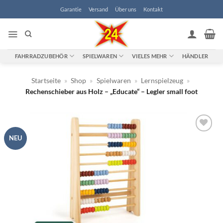
Zum
Garantie
Versand
Über uns
Kontakt
Inhalt
springen
FAHRRADZUBEHÖR
SPIELWAREN
VIELES MEHR
HÄNDLER
Startseite
»
Shop
»
Spielwaren
»
Lernspielzeug
»
Rechenschieber aus Holz – „Educate“ – Legler small foot
NEU
Zur
Wunschliste
hinzufügen