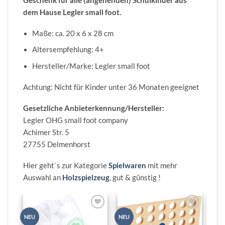
dem Hause Legler small foot.
Maße: ca. 20 x 6 x 28 cm
Altersempfehlung: 4+
Hersteller/Marke: Legler small foot
Achtung: Nicht für Kinder unter 36 Monaten geeignet
Gesetzliche Anbieterkennung/Hersteller:
Legler OHG small foot company
Achimer Str. 5
27755 Delmenhorst
Hier geht`s zur Kategorie
Spielwaren
mit mehr
Auswahl an
Holzspielzeug
, gut & günstig !
Zur
Zur
NEU
NEU
NEU
Wunschliste
Wunschliste