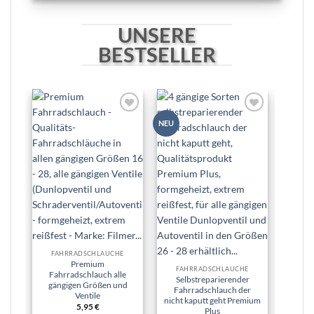
UNSERE
BESTSELLER
Zur
Zur
NEU
NEU
Wunschliste
Wunschliste
hinzufügen
hinzufügen
Premi
Fahrr
FAHRRADSCHLÄUCHE
P
Premium
FAHRRADSCHLÄUCHE
Re
Fahrradschlauch alle
Selbstreparierender
gängigen Größen und
Fahrradschlauch der
Ventile
Lie
nicht kaputt geht Premium
5,95
€
Plus