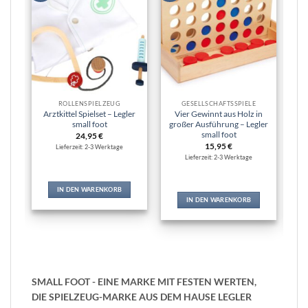
hinzufügen
hinzufügen
ROLLENSPIELZEUG
GESELLSCHAFTSSPIELE
Arztkittel Spielset – Legler
Vier Gewinnt aus Holz in
Sp
small foot
großer Ausführung – Legler
in
small foot
24,95
€
15,95
€
Lieferzeit: 2-3 Werktage
Lieferzeit: 2-3 Werktage
IN DEN WARENKORB
IN DEN WARENKORB
SMALL FOOT - EINE MARKE MIT FESTEN WERTEN,
DIE SPIELZEUG-MARKE AUS DEM HAUSE LEGLER