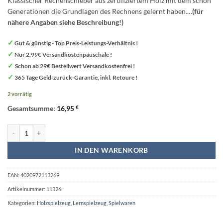
Klassischer Rechenschieber aus zertifiziertem Holz mit dem schon
Generationen die Grundlagen des Rechnens gelernt haben.
…
(für
nähere Angaben siehe Beschreibung!)
✓
Gut & günstig - Top Preis-Leistungs-Verhältnis !
✓
Nur 2,99€ Versandkostenpauschale !
✓
Schon ab 29€ Bestellwert Versandkostenfrei !
✓
365 Tage Geld-zurück-Garantie, inkl. Retoure !
2 vorrätig
Gesamtsumme:
16,95
€
Rechenschieber aus Holz - „Educate“ - Legler small foot Menge
IN DEN WARENKORB
EAN:
4020972113269
Artikelnummer:
11326
Kategorien:
Holzspielzeug
,
Lernspielzeug
,
Spielwaren