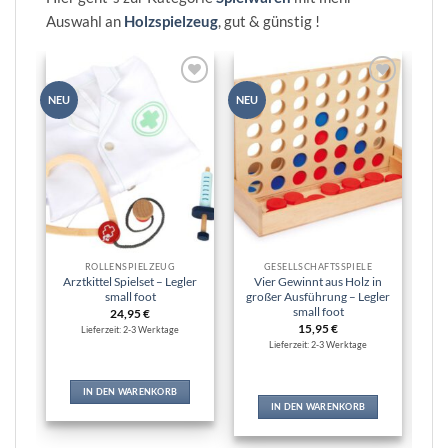
Auswahl an
Holzspielzeug
, gut & günstig !
Zur
Zur
NEU
NEU
NEU
Wunschliste
Wunschliste
hinzufügen
hinzufügen
ROLLENSPIELZEUG
GESELLSCHAFTSSPIELE
Arztkittel Spielset – Legler
Vier Gewinnt aus Holz in
Sp
small foot
großer Ausführung – Legler
in
small foot
24,95
€
15,95
€
Lieferzeit: 2-3 Werktage
Lieferzeit: 2-3 Werktage
IN DEN WARENKORB
IN DEN WARENKORB