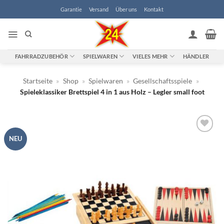
Zum
Garantie
Versand
Über uns
Kontakt
Inhalt
springen
FAHRRADZUBEHÖR
SPIELWAREN
VIELES MEHR
HÄNDLER
Startseite
»
Shop
»
Spielwaren
»
Gesellschaftsspiele
»
Spieleklassiker Brettspiel 4 in 1 aus Holz – Legler small foot
NEU
Zur
Wunschliste
hinzufügen