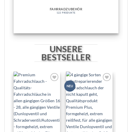
FAHRRADZUBEHÖR
122 PRODUKTE
UNSERE
BESTSELLER
Zur
Zur
NEU
NEU
Wunschliste
Wunschliste
hinzufügen
hinzufügen