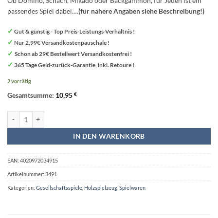
Ob Domino, Schach, Mikado oder Backgammon, für Jeden ist ein
passendes Spiel dabei.
…
(für nähere Angaben siehe Beschreibung!)
✓
Gut & günstig - Top Preis-Leistungs-Verhältnis !
✓
Nur 2,99€ Versandkostenpauschale !
✓
Schon ab 29€ Bestellwert Versandkostenfrei !
✓
365 Tage Geld-zurück-Garantie, inkl. Retoure !
2 vorrätig
Gesamtsumme:
10,95
€
Spieleklassiker Brettspiel 4 in 1 aus Holz - Legler small foot Menge
IN DEN WARENKORB
EAN:
4020972034915
Artikelnummer:
3491
Kategorien:
Gesellschaftsspiele
,
Holzspielzeug
,
Spielwaren