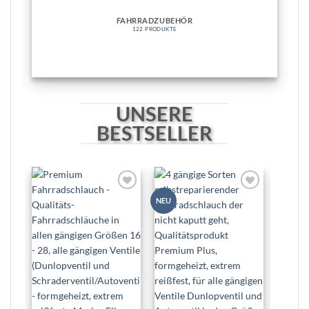
FAHRRADZUBEHÖR
122 PRODUKTE
UNSERE
BESTSELLER
Zur
Zur
NEU
NEU
Wunschliste
Wunschliste
hinzufügen
hinzufügen