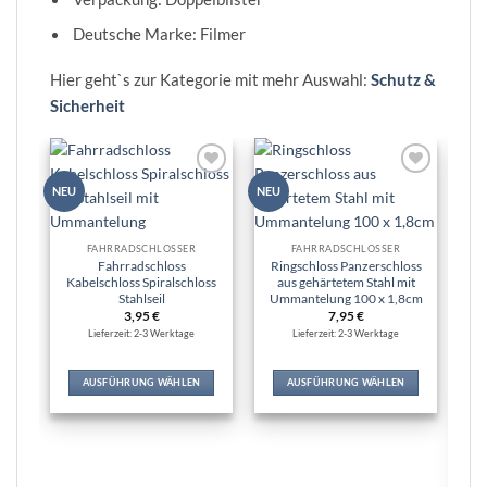
Deutsche Marke: Filmer
Hier geht`s zur Kategorie mit mehr Auswahl:
Schutz &
Sicherheit
Zur
Zur
NEU
NEU
NEU
Wunschliste
Wunschliste
hinzufügen
hinzufügen
FAHRRADSCHLÖSSER
FAHRRADSCHLÖSSER
Fahrradschloss
Ringschloss Panzerschloss
Kabelschloss Spiralschloss
aus gehärtetem Stahl mit
Stahlseil
Ummantelung 100 x 1,8cm
3,95
€
7,95
€
Lieferzeit: 2-3 Werktage
Lieferzeit: 2-3 Werktage
AUSFÜHRUNG WÄHLEN
AUSFÜHRUNG WÄHLEN
Dieses
Dieses
Produkt
Produkt
weist
weist
mehrere
mehrere
Varianten
Varianten