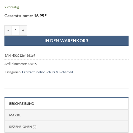
2 vorrätig
Gesamtsumme:
16,95
€
Kinderhelm für Radfahrer TÜV/GS silber rosa Menge
IN DEN WARENKORB
EAN:
4010126466167
Artikelnummer:
46616
Kategorien:
Fahrradzubehör
,
Schutz & Sicherheit
BESCHREIBUNG
MARKE
REZENSIONEN (0)