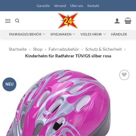
Zum
Garantie
Versand
Über uns
Kontakt
Inhalt
springen
FAHRRADZUBEHÖR
SPIELWAREN
VIELES MEHR
HÄNDLER
Startseite
»
Shop
»
Fahrradzubehör
»
Schutz & Sicherheit
»
Kinderhelm für Radfahrer TÜV/GS silber rosa
NEU
Zur
Wunschliste
hinzufügen