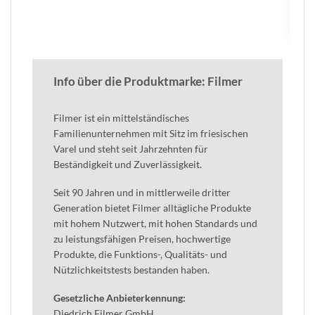
auf.
auf.
Die
Die
Optionen
Optionen
können
können
auf
auf
der
der
Info über die Produktmarke: Filmer
Produktseite
Produktseite
gewählt
gewählt
werden
werden
Filmer ist ein mittelständisches
Familienunternehmen mit Sitz im friesischen
Varel und steht seit Jahrzehnten für
Beständigkeit und Zuverlässigkeit.
Seit 90 Jahren und in mittlerweile dritter
Generation bietet Filmer alltägliche Produkte
mit hohem Nutzwert, mit hohen Standards und
zu leistungsfähigen Preisen,
hochwertige
Produkte, die Funktions-, Qualitäts- und
Nützlichkeitstests bestanden haben.
Gesetzliche Anbieterkennung:
Diedrich Filmer GmbH