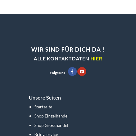
können
können
auf
auf
der
der
Produktseite
Produktseite
gewählt
gewählt
werden
werden
WIR SIND FÜR DICH DA !
ALLE KONTAKTDATEN
HIER
Folge uns
Unsere Seiten
Startseite
Shop Einzelhandel
Shop Grosshandel
Bringservice