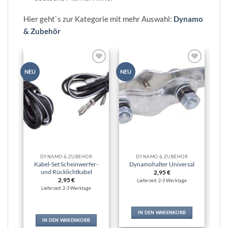
Hier geht`s zur Kategorie mit mehr Auswahl:
Dynamo
& Zubehör
Zur
Zur
NEU
NEU
NEU
Wunschliste
Wunschliste
hinzufügen
hinzufügen
DYNAMO & ZUBEHÖR
DYNAMO & ZUBEHÖR
Kabel-Set Scheinwerfer-
Dynamohalter Universal
und Rücklichtkabel
2,95
€
2,95
€
Lieferzeit: 2-3 Werktage
Lieferzeit: 2-3 Werktage
IN DEN WARENKORB
IN DEN WARENKORB