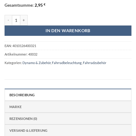
Gesamtsumme:
2,95
€
Kabel-Set Scheinwerfer- und Rücklichtkabel Menge
IN DEN WARENKORB
EAN:
4010126400321
Artikelnummer:
40032
Kategorien:
Dynamo & Zubehör
,
Fahrradbeleuchtung
,
Fahrradzubehör
BESCHREIBUNG
MARKE
REZENSIONEN (0)
VERSAND & LIEFERUNG