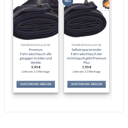
NEU
NEU
Wunschliste
Wunschliste
hinzufügen
hinzufügen
FAHRRADSCHLÄUCHE
FAHRRADSCHLÄUCHE
Premium
Selbstreparierender
Premi
Fahrradschlauch alle
Fahrradschlauch der
Fahrr
gängigen Größen und
nicht kaputt geht Premium
P
Ventile
Plus
Re
5,95
€
7,95
€
Lieferzeit: 2-3 Werktage
Lieferzeit: 2-3 Werktage
Lie
AUSFÜHRUNG WÄHLEN
AUSFÜHRUNG WÄHLEN
Dieses
Dieses
IN
Produkt
Produkt
weist
weist
mehrere
mehrere
Varianten
Varianten
auf.
auf.
Die
Die
Optionen
Optionen