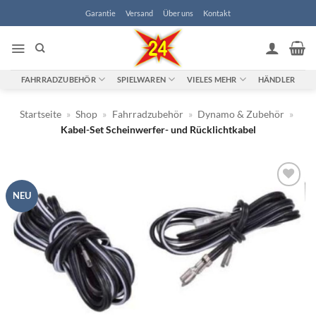
Zum
Garantie
Versand
Über uns
Kontakt
Inhalt
springen
FAHRRADZUBEHÖR
SPIELWAREN
VIELES MEHR
HÄNDLER
Startseite
»
Shop
»
Fahrradzubehör
»
Dynamo & Zubehör
»
Kabel-Set Scheinwerfer- und Rücklichtkabel
NEU
Zur
Wunschliste
hinzufügen