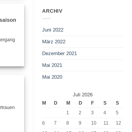
ARCHIV
dsaison
Juni 2022
tergang
März 2022
Dezember 2021
Mai 2021
Mai 2020
Juli 2026
M
D
M
D
F
S
S
rtrauen
1
2
3
4
5
6
7
8
9
10
11
12