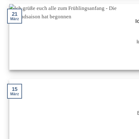
21
März
I
I
15
März