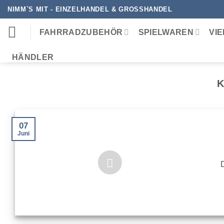
Zum
NIMM`S MIT - EINZELHANDEL & GROSSHANDEL
Inhalt
springen
FAHRRADZUBEHÖR
SPIELWAREN
VI
HÄNDLER
K
07
Juni