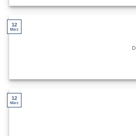
12
März
D
12
März