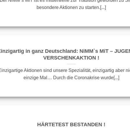
Bei NiMM`s MiT ist es mittlerweile zur Tradition geworden zu Si
besondere Aktionen zu starten.[...]
inzigartig in ganz Deutschland: NiMM`s MiT – JUG
VERSCHENKAKTION !
Einzigartige Aktionen sind unsere Spezialität, einzigartig aber n
einzige Mal… Durch die Coronakrise wurde[...]
HÄRTETEST BESTANDEN !