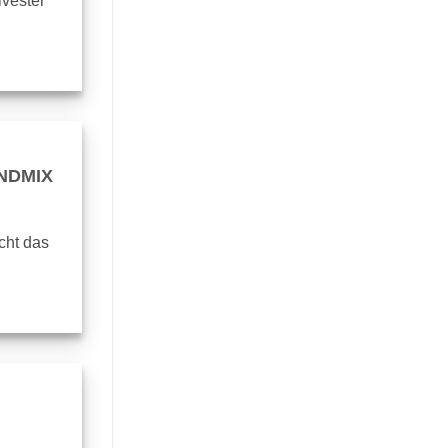
lvester
ENDMIX
icht das