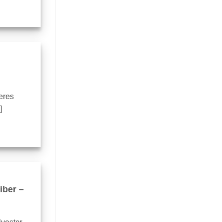
eres
]
iber –