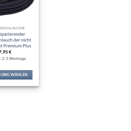
ADSCHLÄUCHE
eparierender
lauch der nicht
ht Premium Plus
7,95
€
t: 2-3 Werktage
RUNG WÄHLEN
Dieses
Produkt
weist
mehrere
Varianten
auf.
Die