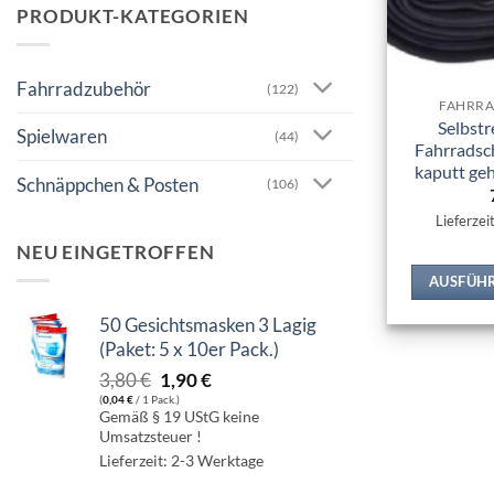
PRODUKT-KATEGORIEN
Fahrradzubehör
(122)
FAHRR
Selbstr
Spielwaren
(44)
Fahrradsch
kaputt ge
Schnäppchen & Posten
(106)
Lieferzei
NEU EINGETROFFEN
AUSFÜH
50 Gesichtsmasken 3 Lagig
(Paket: 5 x 10er Pack.)
Ursprünglicher
Aktueller
3,80
€
1,90
€
(
0,04
€
/ 1 Pack.)
Preis
Preis
Gemäß § 19 UStG keine
war:
ist:
Umsatzsteuer !
3,80 €
1,90 €.
Lieferzeit: 2-3 Werktage