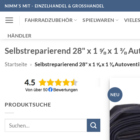
Zum
NIMM`S MIT - EINZELHANDEL & GROSSHANDEL
Inhalt
FAHRRADZUBEHÖR
SPIELWAREN
VIELE
springen
HÄNDLER
Selbstreparierend 28" x 1 ⅝ x 1 ⅜ Au
Startseite
»
Selbstreparierend 28" x 1 ⅝ x 1 ⅜ Autoventi
NEU
PRODUKTSUCHE
Suchen
nach: