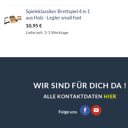
Spieleklassiker Brettspiel 4 in 1
aus Holz - Legler small foot
10,95
€
Lieferzeit: 2-3 Werktage
WIR SIND FÜR DICH DA !
ALLE KONTAKTDATEN
HIER
Folge uns