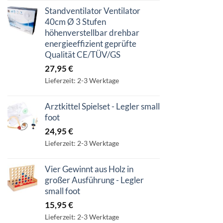
Standventilator Ventilator
40cm Ø 3 Stufen
höhenverstellbar drehbar
energieeffizient geprüfte
Qualität CE/TÜV/GS
27,95
€
Lieferzeit: 2-3 Werktage
Arztkittel Spielset - Legler small
foot
24,95
€
Lieferzeit: 2-3 Werktage
Vier Gewinnt aus Holz in
großer Ausführung - Legler
small foot
15,95
€
Lieferzeit: 2-3 Werktage