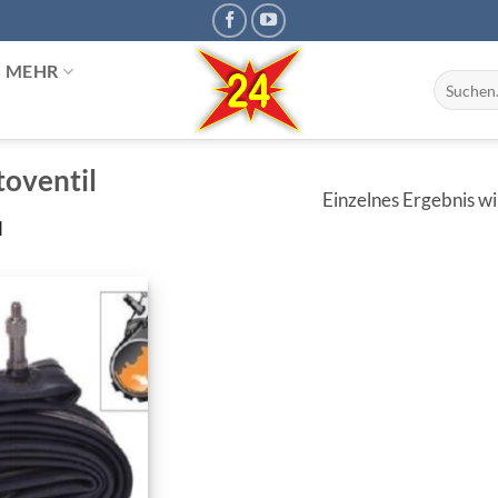
S MEHR
Suchen
nach:
toventil
Einzelnes Ergebnis w
l
Zur
Wunschliste
hinzufügen