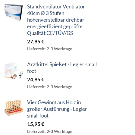
Standventilator Ventilator
40cm Ø 3 Stufen
höhenverstellbar drehbar
energieeffizient geprüfte
Qualität CE/TÜV/GS
27,95
€
Lieferzeit: 2-3 Werktage
Arztkittel Spielset - Legler small
foot
24,95
€
Lieferzeit: 2-3 Werktage
Vier Gewinnt aus Holz in
großer Ausführung - Legler
small foot
15,95
€
Lieferzeit: 2-3 Werktage