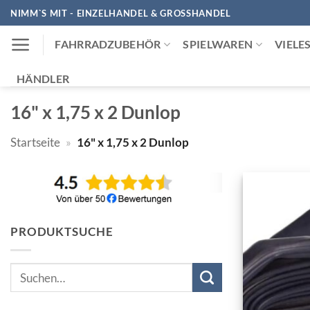
Zum
NIMM`S MIT - EINZELHANDEL & GROSSHANDEL
Inhalt
FAHRRADZUBEHÖR
SPIELWAREN
VIELE
springen
HÄNDLER
16" x 1,75 x 2 Dunlop
Startseite
»
16" x 1,75 x 2 Dunlop
PRODUKTSUCHE
Suchen
nach: