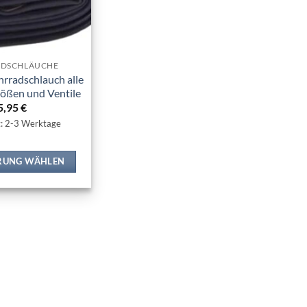
ADSCHLÄUCHE
rradschlauch alle
ößen und Ventile
5,95
€
t: 2-3 Werktage
RUNG WÄHLEN
Dieses
Produkt
weist
mehrere
Varianten
auf.
Die
Optionen