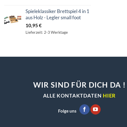
Spieleklassiker Brettspiel 4 in 1
aus Holz - Legler small foot
10,95
€
Lieferzeit: 2-3 Werktage
WIR SIND FÜR DICH DA !
ALLE KONTAKTDATEN
HIER
Folge uns