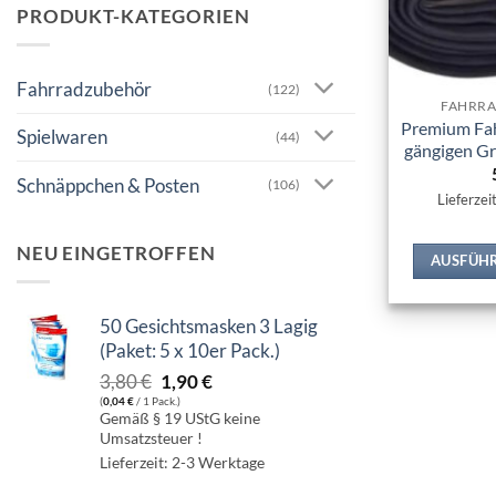
PRODUKT-KATEGORIEN
Fahrradzubehör
(122)
FAHRR
Premium Fah
Spielwaren
(44)
gängigen Gr
Schnäppchen & Posten
(106)
Lieferzei
NEU EINGETROFFEN
AUSFÜH
50 Gesichtsmasken 3 Lagig
(Paket: 5 x 10er Pack.)
Ursprünglicher
Aktueller
3,80
€
1,90
€
(
0,04
€
/ 1 Pack.)
Preis
Preis
Gemäß § 19 UStG keine
war:
ist:
Umsatzsteuer !
3,80 €
1,90 €.
Lieferzeit: 2-3 Werktage